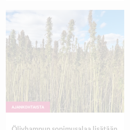
AJANKOHTAISTA
Öljyhampun sopimusalaa lisätään