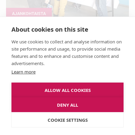
AJANKOHTAISTA
About cookies on this site
Tuotantopanokset ja oikeat
We use cookies to collect and analyse information on
kysymykset – enemmän irti
site performance and usage, to provide social media
markkinapäivästä
features and to enhance and customise content and
advertisements.
03/03/2026
Learn more
ALLOW ALL COOKIES
DENY ALL
COOKIE SETTINGS