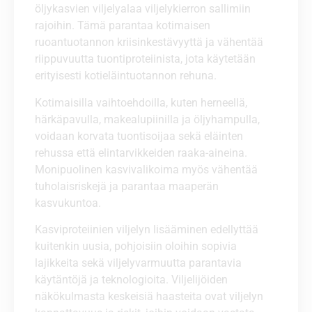
öljykasvien viljelyalaa viljelykierron sallimiin
rajoihin. Tämä parantaa kotimaisen
ruoantuotannon kriisinkestävyyttä ja vähentää
riippuvuutta tuontiproteiinista, jota käytetään
erityisesti kotieläintuotannon rehuna.
Kotimaisilla vaihtoehdoilla, kuten herneellä,
härkäpavulla, makealupiinilla ja öljyhampulla,
voidaan korvata tuontisoijaa sekä eläinten
rehussa että elintarvikkeiden raaka-aineina.
Monipuolinen kasvivalikoima myös vähentää
tuholaisriskejä ja parantaa maaperän
kasvukuntoa.
Kasviproteiinien viljelyn lisääminen edellyttää
kuitenkin uusia, pohjoisiin oloihin sopivia
lajikkeita sekä viljelyvarmuutta parantavia
käytäntöjä ja teknologioita. Viljelijöiden
näkökulmasta keskeisiä haasteita ovat viljelyn