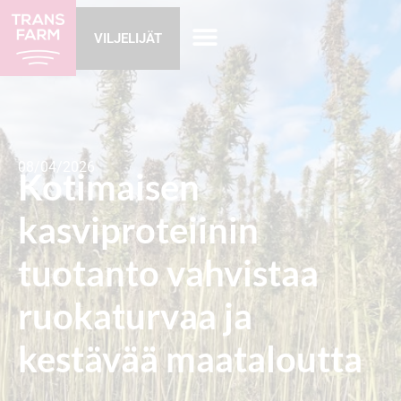
VILJELIJÄT
08/04/2026
Kotimaisen
kasviproteiinin
tuotanto vahvistaa
ruokaturvaa ja
kestävää maataloutta