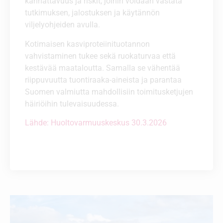
kannattavuus ja riskit, joihin voidaan vastata
tutkimuksen, jalostuksen ja käytännön
viljelyohjeiden avulla.
Kotimaisen kasviproteiinituotannon
vahvistaminen tukee sekä ruokaturvaa että
kestävää maataloutta. Samalla se vähentää
riippuvuutta tuontiraaka-aineista ja parantaa
Suomen valmiutta mahdollisiin toimitusketjujen
häiriöihin tulevaisuudessa.
Lähde: Huoltovarmuuskeskus 30.3.2026