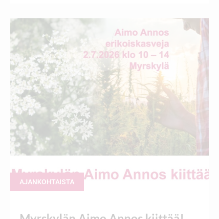
AJANKOHTAISTA
Myrskylän Aimo Annos kiittää!