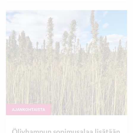
AJANKOHTAISTA
Öljyhampun sopimusalaa lisätään