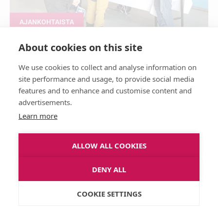
AJANKOHTAISTA
About cookies on this site
Tuotantopanokset ja oikeat
We use cookies to collect and analyse information on
kysymykset – enemmän irti
site performance and usage, to provide social media
markkinapäivästä
features and to enhance and customise content and
advertisements.
03/03/2026
Learn more
ALLOW ALL COOKIES
DENY ALL
COOKIE SETTINGS