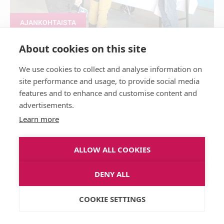
AJANKOHTAISTA
About cookies on this site
Tuotantopanokset ja oikeat
We use cookies to collect and analyse information on
kysymykset – enemmän irti
site performance and usage, to provide social media
markkinapäivästä
features and to enhance and customise content and
advertisements.
03/03/2026
Learn more
ALLOW ALL COOKIES
DENY ALL
COOKIE SETTINGS