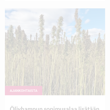
AJANKOHTAISTA
Öljyhampun sopimusalaa lisätään