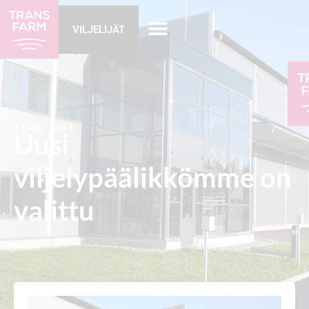
VILJELIJÄT
11/09/2024
Uusi
viljelypäälikkömme on
valittu