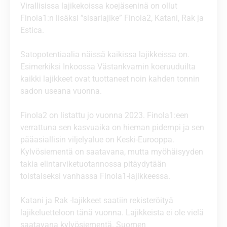
Virallisissa lajikekoissa koejäseninä on ollut
Finola1:n lisäksi ”sisarlajike” Finola2, Katani, Rak ja
Estica.
Satopotentiaalia näissä kaikissa lajikkeissa on.
Esimerkiksi Inkoossa Västankvarnin koeruuduilta
kaikki lajikkeet ovat tuottaneet noin kahden tonnin
sadon useana vuonna.
Finola2 on listattu jo vuonna 2023. Finola1:een
verrattuna sen kasvuaika on hieman pidempi ja sen
pääasiallisin viljelyalue on Keski-Eurooppa.
Kylvösiementä on saatavana, mutta myöhäisyyden
takia elintarviketuotannossa pitäydytään
toistaiseksi vanhassa Finola1-lajikkeessa.
Katani ja Rak -lajikkeet saatiin rekisteröityä
lajikeluetteloon tänä vuonna. Lajikkeista ei ole vielä
saatavana kylvösiementä. Suomen