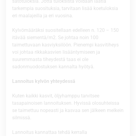
satotuloksia. Jotta tuloksista voidaan laatia
tarkempia suosituksia, tarvitaan lisää koetuloksia
eri maalajeilla ja eri vuosina.
Kylvömääräksi suositellaan edelleen n. 120 – 150
itävää siementä/m2. Se johtaa noin 100
taimettuvaan kasviyksilöön. Pienempi kasvitiheys
voi johtaa rikkakasvien lisääntymiseen ja
suuremmasta tiheydestä taas ei ole
sadonmuodostuksen kannalta hyötyä.
Lannoitus kylvön yhteydessä
Kuten kaikki kasvit, öljyhamppu tarvitsee
tasapainoisen lannoituksen. Hyvissä olosuhteissa
se taimettuu nopeasti ja kasvaa sen jälkeen melkein
silmissä.
Lannoitus kannattaa tehdä kerralla