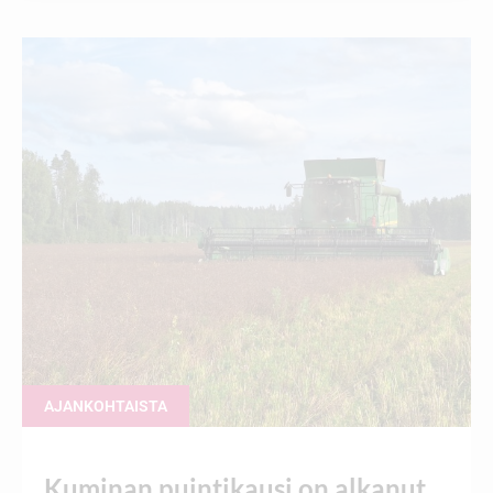
AJANKOHTAISTA
Kuminan puintikausi on alkanut