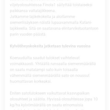
viljelyolosuhteissa Finola1 säilyttää toistaiseksi
paikkansa valtalajikkeena.
Jatkamme lajikekokeita ja aloitamme
siemenlisäyksen näistä lupaavammalla Katani-
lajikkeella. Sitä on saatavana elintarviketuotantoon
parin vuoden päästä.
Kylvötiheyskokeita jatketaan tulevina vuosina
Koeruuduilta saadut tulokset vaihtelevat
voimakkaasti. Yhtäällä runsaalla siemenmäärällä
on saatu matalampi sato kuin toisaalla
vähemmällä siemenmäärällä sato on noussut
huomattavan korkeaksi.
Eniten satotulokseen vaikuttavat kasvupaikan
olosuhteet ja säätila. Hyvissä olosuhteissa jopa 10
kg/ha kylvömäärällä on saatu erinomaisia