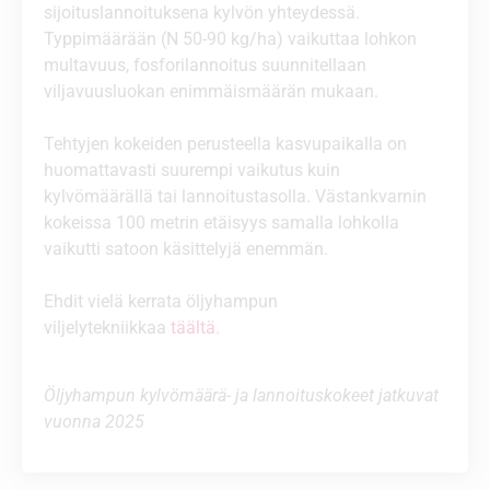
sijoituslannoituksena kylvön yhteydessä.
Typpimäärään (N 50-90 kg/ha) vaikuttaa lohkon
multavuus, fosforilannoitus suunnitellaan
viljavuusluokan enimmäismäärän mukaan.
Tehtyjen kokeiden perusteella kasvupaikalla on
huomattavasti suurempi vaikutus kuin
kylvömäärällä tai lannoitustasolla. Västankvarnin
kokeissa 100 metrin etäisyys samalla lohkolla
vaikutti satoon käsittelyjä enemmän.
Ehdit vielä kerrata öljyhampun
viljelytekniikkaa
täältä
.
Öljyhampun kylvömäärä- ja lannoituskokeet jatkuvat
vuonna 2025