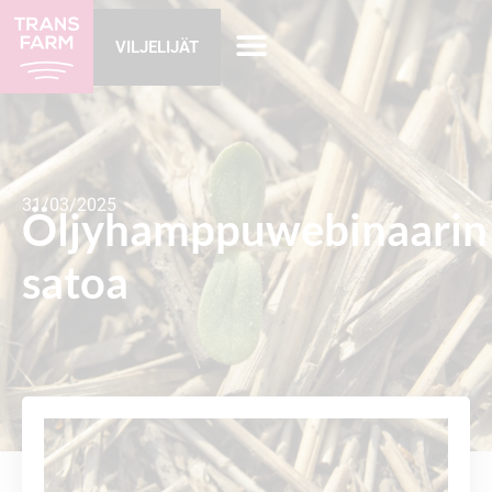
VILJELIJÄT
31/03/2025
Öljyhamppuwebinaarin
satoa