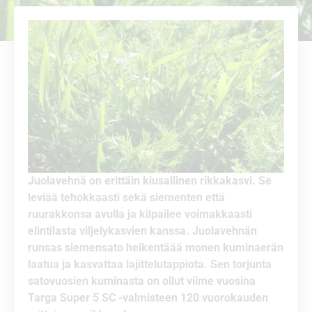
Juolavehnä on erittäin kiusallinen rikkakasvi. Se
leviää tehokkaasti sekä siementen että
ruurakkonsa avulla ja kilpailee voimakkaasti
elintilasta viljelykasvien kanssa. Juolavehnän
runsas siemensato heikentäää monen kuminaerän
laatua ja kasvattaa lajittelutappiota. Sen torjunta
satovuosien kuminasta on ollut viime vuosina
Targa Super 5 SC -valmisteen 120 vuorokauden