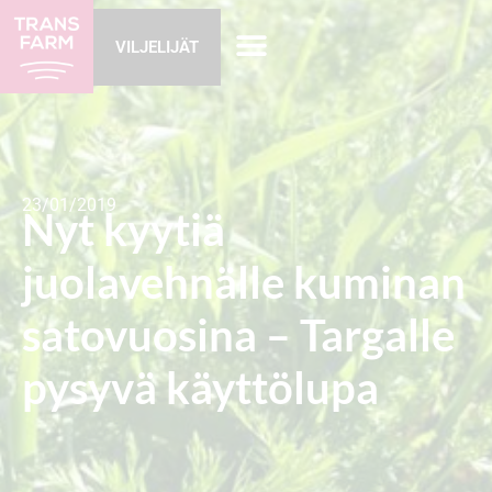
VILJELIJÄT
23/01/2019
Nyt kyytiä
juolavehnälle kuminan
satovuosina – Targalle
pysyvä käyttölupa