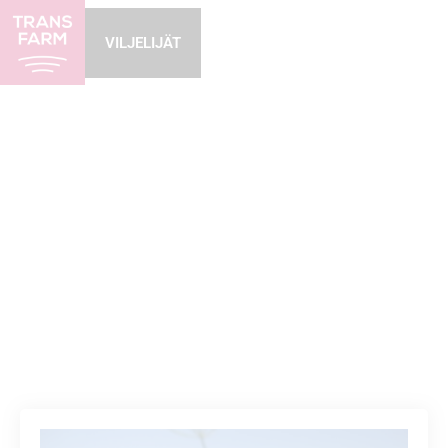
VILJELIJÄT
02/05/2024
Kuminan
kevätlannoitus ja
nollaruutu