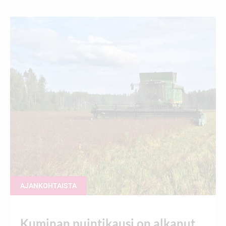
AJANKOHTAISTA
Kuminan puintikausi on alkanut