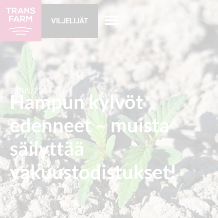
VILJELIJÄT
23/05/2024
Hampun kylvöt
edenneet – muista
säilyttää
vakuustodistukset!