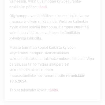
vaiheessa. Vyr:n uusimpaan kylvöseuranta-
artikkeliin pääset
tästä.
Öljyhamppu vaatii itääkseen kosteutta, kuivassa
maassa ei oikein mikään idä. Vielä on kuitenkin
hyvin aikaa kylvää hamppua. Hamppu ennättää
valmistua vielä kuun vaihteen tietämilläkin
kylvetyiltä lohkoilta.
Muista toimittaa kopiot kaikista kylvöön
käyttämiesi hampun siemensäkkien
vakuustodistuksista tukihakemuksesi liitteenä Vipu-
palvelussa tai toimittaa alkuperäiset
vakuustodistukset kunnan
maaseutuelinkeinoviranomaiselle
viimeistään
18.6.2024.
Tarkat tukiehdot löydät
täältä.