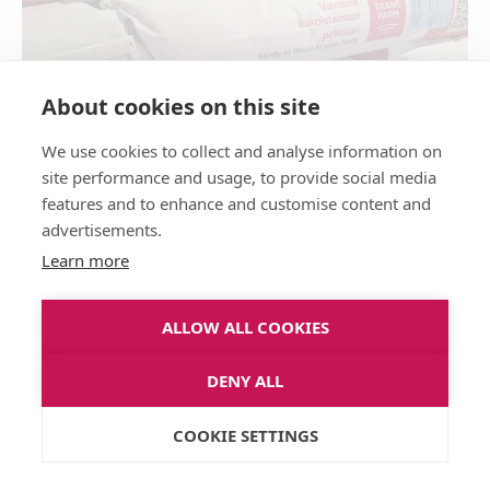
About cookies on this site
We use cookies to collect and analyse information on
site performance and usage, to provide social media
features and to enhance and customise content and
AJANKOHTAISTA
advertisements.
Learn more
Öljyhampun siemensäkkien
ALLOW ALL COOKIES
vakuustarrat Vipu-palveluun
17.6. mennessä
DENY ALL
09/06/2025
COOKIE SETTINGS